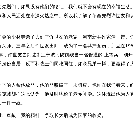
命先烈们，如果没有他们的牺牲，我们就不会有现在的幸福生活
家和人民还处在水深火热之中。所以我了解了革命先烈许世友和
子金的少林寺弟子去到了许世友的老家，河南新县许家洼一带。
为师。三年之后许世友出师，成为了一名共产党员，并且在195
8年，许世友去到驻浙江宁波海防前线当一名普通的`上等兵。刚开
长身份自居，反而和战士们同吃同住，如亲兄弟一样，更赢得了
手下的人帮他放马，他的马咬破了一块树皮。也许在我们看来，
黄克诚却不这么认为，他及时地给了老乡补偿。这体现出他为人
众一针一线。
难、奉献自我的精神，争取长大后成为国家的栋梁。