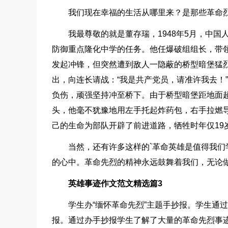
我们现在幸福的生活从哪里来？是那些革命
我最尊敬的就是董存瑞，1948年5月，中
防御重点隆化中学的任务。他任爆破组组长，带
发起冲锋，但突然遭到敌人一隐蔽的桥型暗堡猛
出，向连长请战：“我是共产党员，请准许我去！
负伤，顽强坚持冲至桥下。由于桥型暗堡距地面
头，他毫不犹豫地用左手托起炸药包，右手拉燃导
己的生命为部队开辟了前进道路，牺牲时年仅19
当然，还有许多这样的`革命英雄是值得我
的心中。革命先烈的精神永远鼓舞着我们，无论
英雄事迹作文范文精选篇3
学生办“缅怀革命先烈”主题手抄报。学生通
报。通过办手抄报学生了解了大量的革命先烈事