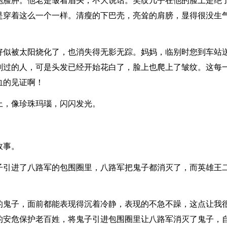
泡脸肿。他老是皱着眉头，不大说话。笑纹几乎在他的脸上是绝
是穿着这么一个一样。清瘦的下巴壳，亮耸的肩膀，显得很没生气
好似被太阳烧化了，也消失得无影无踪。妈妈，临别时您到车站
刚过的人，可是头发已经开始花白了，脸上也爬上了皱纹。这每
血的见证啊！
上，像珍珠玛瑙，闪闪发光。
故事。
子引进了八路军的包围圈里，八路军把鬼子都消灭了，而英雄王
的鬼子，面前都能表现得沉着冷静，表现的不急不躁，这点让我
的安危保护老百姓，将鬼子引进包围圈里让八路军消灭了鬼子，