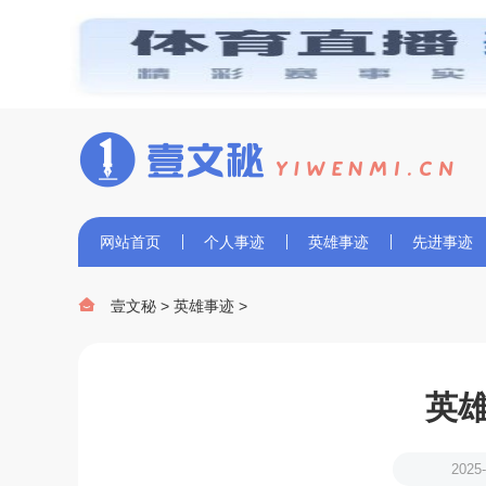
网站首页
个人事迹
英雄事迹
先进事迹

壹文秘
>
英雄事迹
>
英
2025-