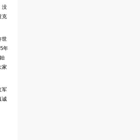
。没
黄克
许世
5年
始
大家
红军
真诚