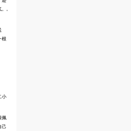
了迹
。,
送
一根
二小
很佩
自己