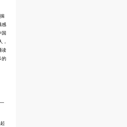
的揣
满感
中国
人，
诵读
多的
一
晃起