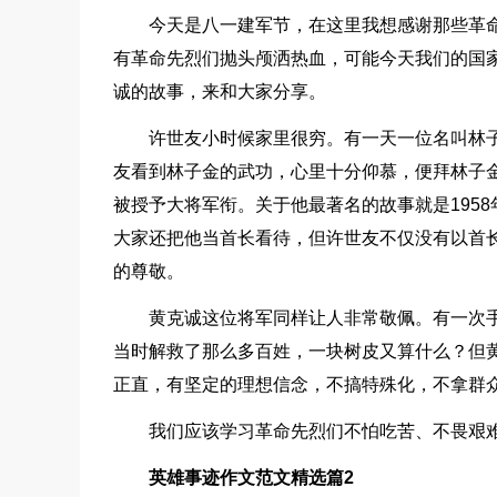
今天是八一建军节，在这里我想感谢那些革
有革命先烈们抛头颅洒热血，可能今天我们的国
诚的故事，来和大家分享。
许世友小时候家里很穷。有一天一位名叫林
友看到林子金的武功，心里十分仰慕，便拜林子金
被授予大将军衔。关于他最著名的故事就是195
大家还把他当首长看待，但许世友不仅没有以首
的尊敬。
黄克诚这位将军同样让人非常敬佩。有一次
当时解救了那么多百姓，一块树皮又算什么？但
正直，有坚定的理想信念，不搞特殊化，不拿群
我们应该学习革命先烈们不怕吃苦、不畏艰
英雄事迹作文范文精选篇2