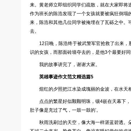
来。黄老师立即组织同学们疏散，就在大家即将
作为班长的陈浩发现了一个女孩就要被疯狂倒塌的
来，陈浩和其他几位同学被掩埋在了瓦砾之中。
去。
12日晚，陈浩终于被武警军官抢救了出来，
识的女孩，而那面砖墙夺去的，是他3个最要好
我的故事讲完了，谢谢大家。
英雄事迹作文范文精选篇5
煊红的夕照把江水染成瑰丽的金波，在水天
点点的繁星好似颗颗明珠，镶4嵌在天幕下
肚子像是充过了气，一鼓一鼓的'。
秋雨洗刷过的天空，像大海一样湛蓝碧透。