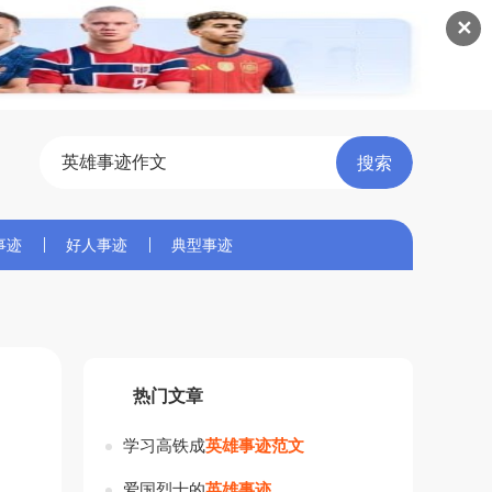
✕
事迹
好人事迹
典型事迹
热门文章
学习高铁成
英
雄
事
迹
范
文
爱国烈士的
英
雄
事
迹