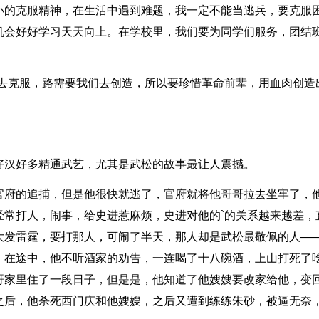
小的克服精神，在生活中遇到难题，我一定不能当逃兵，要克服
机会好好学习天天向上。在学校里，我们要为同学们服务，团结
们去克服，路需要我们去创造，所以要珍惜革命前辈，用血肉创造
好汉好多精通武艺，尤其是武松的故事最让人震撼。
官府的追捕，但是他很快就逃了，官府就将他哥哥拉去坐牢了，
经常打人，闹事，给史进惹麻烦，史进对他的`的关系越来越差，
大发雷霆，要打那人，可闹了半天，那人却是武松最敬佩的人—
，在途中，他不听酒家的劝告，一连喝了十八碗酒，上山打死了
哥家里住了一段日子，但是是，他知道了他嫂嫂要改家给他，变
之后，他杀死西门庆和他嫂嫂，之后又遭到练练朱砂，被逼无奈