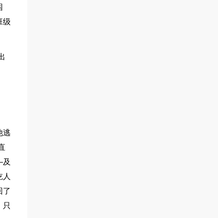
困
班级
出
他逃
直
—及
吃人
回了
，只