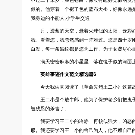
不过二十来岁，脸色苍白，像没有睡好觉似的皮
似的。他穿着一个褪了色的蓝布大褂，好像永远
我身边的小能人,小学生交通
月，透蓝的天空，悬着火球似的太阳，云彩
我。看着您，我忽然感到一阵难过。您是四十岁
白发，每一条皱纹都是您为工作、为子女费尽心
满天密密麻麻的小星星，落在镜子似的河面
英雄事迹作文范文精选篇6
今天我认真阅读了《革命先烈王二小》这篇
王二小是个放牛郎，他为了保护老乡们把鬼
被残忍的杀害了。
我要学习王二小的冷静，再貌似强大，凶恶
服。我还要学习王二小的舍己为人，他不顾自己