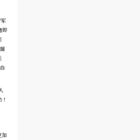
守军
随即
而
左腿
关
以自
人
功！
更加