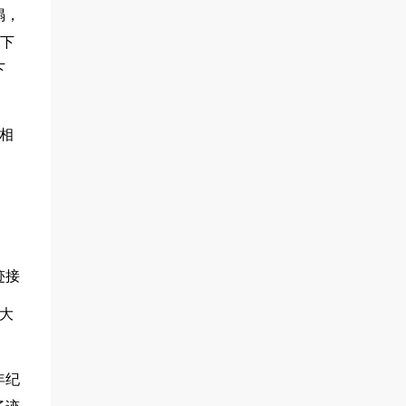
塌，
了下
下
相
迹接
大
年纪