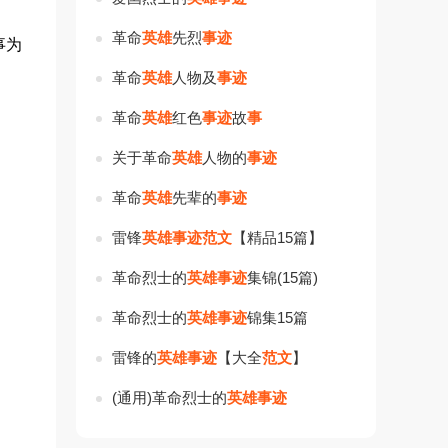
革命
英
雄
先烈
事
迹
事为
革命
英
雄
人物及
事
迹
革命
英
雄
红色
事
迹
故
事
关于革命
英
雄
人物的
事
迹
革命
英
雄
先辈的
事
迹
雷锋
英
雄
事
迹
范
文
【精品15篇】
革命烈士的
英
雄
事
迹
集锦(15篇)
革命烈士的
英
雄
事
迹
锦集15篇
雷锋的
英
雄
事
迹
【大全
范
文
】
(通用)革命烈士的
英
雄
事
迹