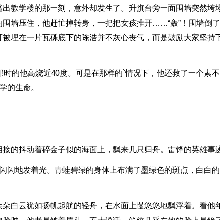
逃出教学楼的那一刻，意外却发生了。升旗台旁一面围墙突然垮
围墙压住，他赶忙掉转身，一把把女孩推开……“轰”！围墙倒
可被埋在一片瓦砾底下的陈浩并不灰心丧气，而是鼓励大家坚持
那时的他高烧近40度。可是在那样的`情况下，他还救了一个素不
同学的生命。
相接的抖动着碎金子似的海面上，飘来几只归舟。雷锋的英雄事
，闪闪地发着光。青蛙碧绿的身体上布满了墨绿色的斑点，白白的
朵朵白云犹如扬帆起航的轻舟，在水面上慢悠悠地飘浮着。看他